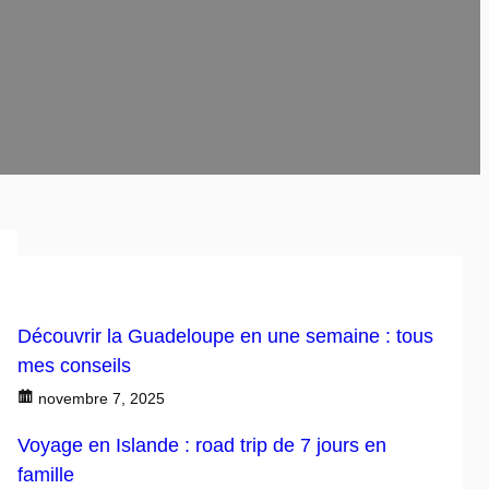
Découvrir la Guadeloupe en une semaine : tous
mes conseils
novembre 7, 2025
Voyage en Islande : road trip de 7 jours en
famille