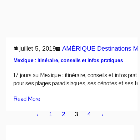
juillet 5, 2019
AMÉRIQUE
Destinations
Me
Mexique : Itinéraire, conseils et infos pratiques
17 jours au Mexique : itinéraire, conseils et infos p
pour ses plages paradisiaques, ses cénotes et ses t
Read More
←
1
2
3
4
→