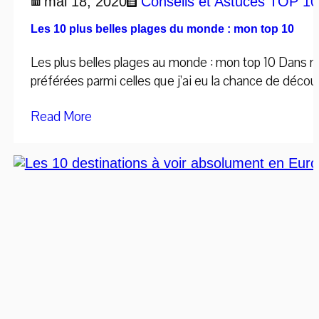
mai 18, 2020
Conseils et Astuces
TOP 1
Les 10 plus belles plages du monde : mon top 10
Les plus belles plages au monde : mon top 10 Dans mon 
préférées parmi celles que j’ai eu la chance de découvr
Read More