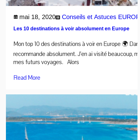
mai 18, 2020
Conseils et Astuces
EUROPE
Les 10 destinations à voir absolument en Europe
Mon top 10 des destinations à voir en Europe 🌍 Dans c
recommande absolument. J’en ai visité beaucoup, mai
mes futurs voyages. Alors
Read More