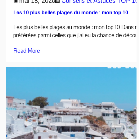
mai 18, 2020
Conseils et Astuces
TOP 1
Les 10 plus belles plages du monde : mon top 10
Les plus belles plages au monde : mon top 10 Dans mon 
préférées parmi celles que j’ai eu la chance de découvr
Read More