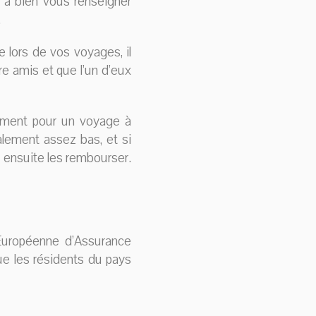
s à bien vous renseigner
.
e lors de vos voyages, il
re amis et que l’un d’eux
ement pour un voyage à
alement assez bas, et si
z ensuite les rembourser.
Européenne d’Assurance
ue les résidents du pays