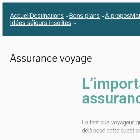
Accueil
Destinations
Bons plans
À propos
Mat
Idées séjours insolites
Assurance voyage
L’impor
assuran
En tant que voyageur, 
déjà posé cette questio