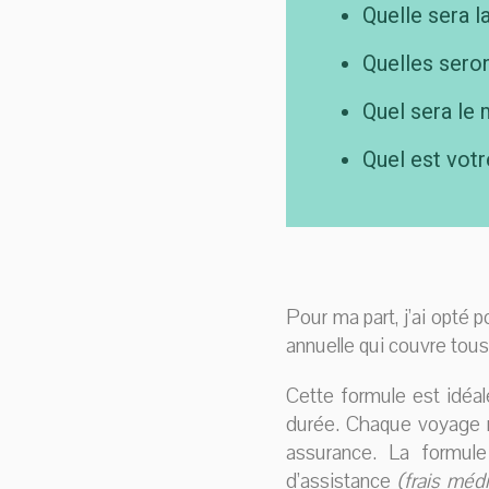
Quelle sera l
Quelles seron
Quel sera le 
Quel est votr
Pour ma part, j’ai opté 
annuelle qui couvre tou
Cette formule est idéa
durée. Chaque voyage ne
assurance. La formule
d’assistance
(frais méd