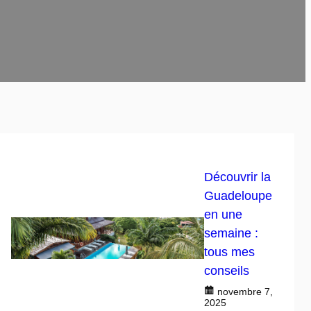
Découvrir la
Guadeloupe
en une
semaine :
tous mes
conseils
novembre 7,
2025