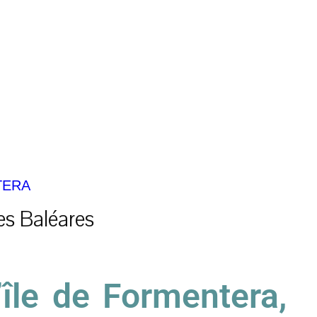
TERA
les Baléares
’île de Formentera,