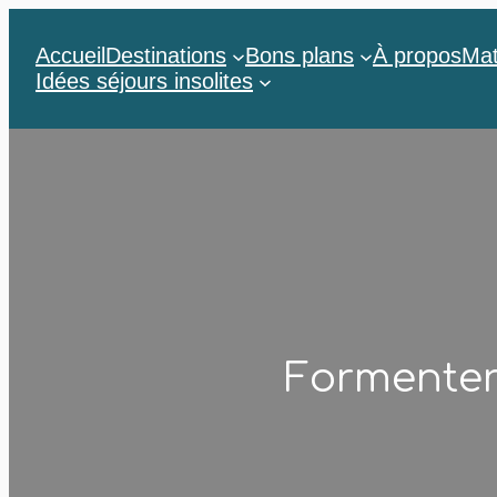
Accueil
Destinations
Bons plans
À propos
Mat
Idées séjours insolites
Formentera