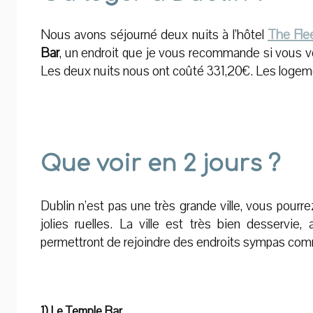
Nous avons séjourné deux nuits à l’hôtel
The Flee
Bar
, un endroit que je vous recommande si vous vou
Les deux nuits nous ont coûté 331,20€. Les logeme
Que voir en 2 jours ?
Dublin n’est pas une très grande ville, vous pourre
jolies ruelles. La ville est très bien desservi
permettront de rejoindre des endroits sympas comm
1) Le Temple Bar