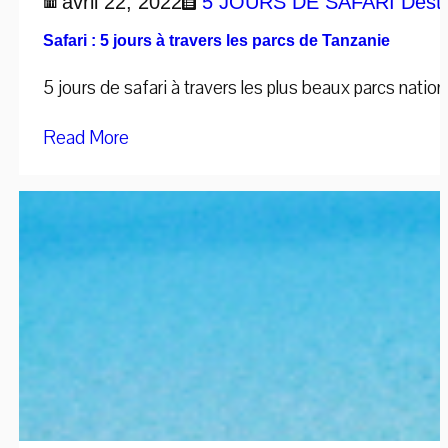
avril 22, 2022
5 JOURS DE SAFARI
Desti
Safari : 5 jours à travers les parcs de Tanzanie
5 jours de safari à travers les plus beaux parcs natio
Read More