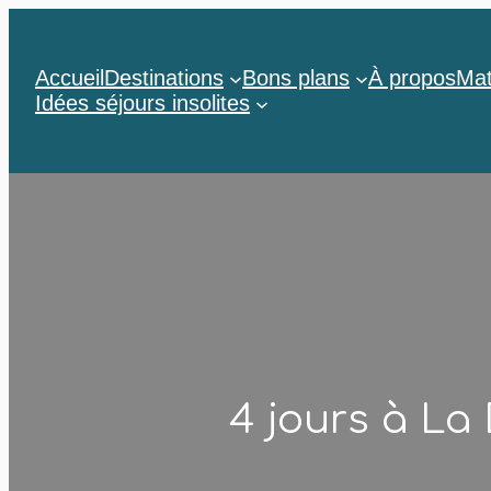
Aller
au
contenu
Accueil
Destinations
Bons plans
À propos
Mat
Idées séjours insolites
4 jours à La 