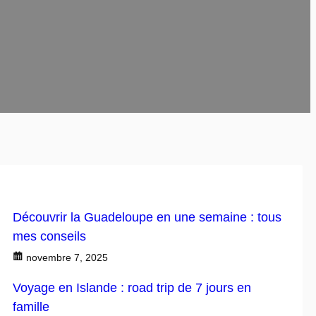
Découvrir la Guadeloupe en une semaine : tous
mes conseils
novembre 7, 2025
Voyage en Islande : road trip de 7 jours en
famille