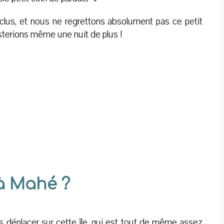
clus, et nous ne regrettons absolument pas ce petit
 resterions même une nuit de plus !
à Mahé ?
 déplacer sur cette île, qui est tout de même assez