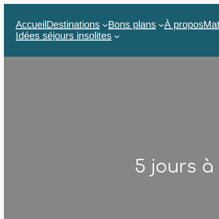
Accueil
Destinations
Bons plans
À propos
Mat
Idées séjours insolites
5 jours à